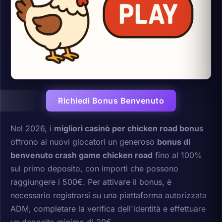
Video: Strategia Chicken Road
Recensioni Trustpilot verificate
FAQ – Tutto sui bonus Chicken Road
Informazioni sull'Autore
Richiedi Bonus Benvenuto
Nel 2026, i
migliori casinò per chicken road bonus
offrono ai nuovi giocatori un generoso
bonus di
benvenuto crash game chicken road
fino al 100%
sul primo deposito, con importi che possono
raggiungere i 500€. Per attivare il bonus, è
necessario registrarsi su una piattaforma autorizzata
ADM, completare la verifica dell'identità e effettuare