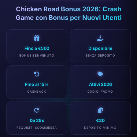
Chicken Road Bonus 2026: Crash
Game con Bonus per Nuovi Utenti
Fino a €500
Disponibile
BONUS BENVENUTO
SENZA DEPOSITO
Fino al 15%
Attivi 2026
CASHBACK
CODICI PROMO
Da 25x
€20
REQUISITI SCOMMESSA
DEPOSITO MINIMO