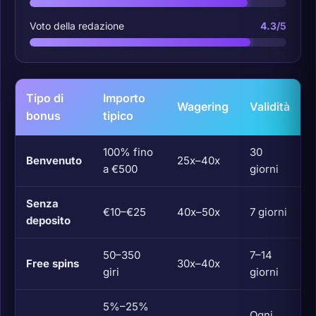
Voto della redazione
4.3/5
Tipo di
Importo
Wagering
Validità
bonus
tipico
100% fino
30
Benvenuto
25x–40x
a €500
giorni
Senza
€10–€25
40x–50x
7 giorni
deposito
50–350
7–14
Free spins
30x–40x
giri
giorni
5%–25%
Ogni