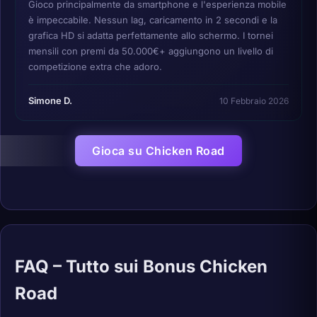
Gioco principalmente da smartphone e l'esperienza mobile
è impeccabile. Nessun lag, caricamento in 2 secondi e la
grafica HD si adatta perfettamente allo schermo. I tornei
mensili con premi da 50.000€+ aggiungono un livello di
competizione extra che adoro.
Simone D.
10 Febbraio 2026
Gioca su Chicken Road
FAQ – Tutto sui Bonus Chicken
Road