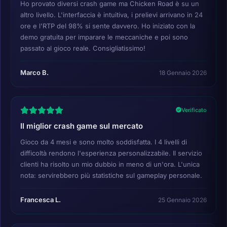
Ho provato diversi crash game ma Chicken Road è su un
altro livello. L'interfaccia è intuitiva, i prelievi arrivano in 24
ore e l'RTP del 98% si sente davvero. Ho iniziato con la
demo gratuita per imparare le meccaniche e poi sono
passato al gioco reale. Consigliatissimo!
Marco B.
18 Gennaio 2026
Verificato
Il miglior crash game sul mercato
Gioco da 4 mesi e sono molto soddisfatta. I 4 livelli di
difficoltà rendono l'esperienza personalizzabile. Il servizio
clienti ha risolto un mio dubbio in meno di un'ora. L'unica
nota: servirebbero più statistiche sul gameplay personale.
Francesca L.
25 Gennaio 2026