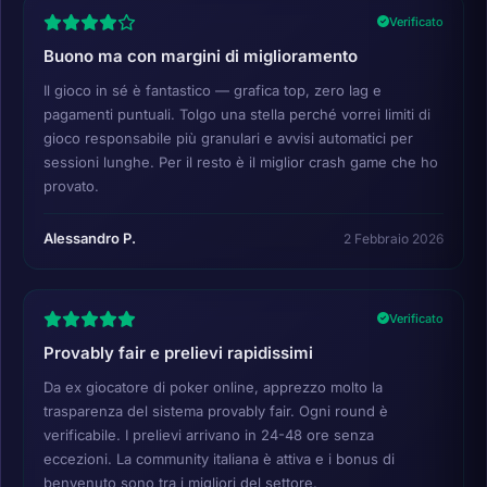
Verificato
Buono ma con margini di miglioramento
Il gioco in sé è fantastico — grafica top, zero lag e
pagamenti puntuali. Tolgo una stella perché vorrei limiti di
gioco responsabile più granulari e avvisi automatici per
sessioni lunghe. Per il resto è il miglior crash game che ho
provato.
Alessandro P.
2 Febbraio 2026
Verificato
Provably fair e prelievi rapidissimi
Da ex giocatore di poker online, apprezzo molto la
trasparenza del sistema provably fair. Ogni round è
verificabile. I prelievi arrivano in 24-48 ore senza
eccezioni. La community italiana è attiva e i bonus di
benvenuto sono tra i migliori del settore.