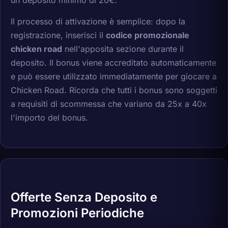
un deposito minimo di 20€.
Il processo di attivazione è semplice: dopo la
registrazione, inserisci il
codice promozionale
chicken road
nell'apposita sezione durante il
deposito. Il bonus viene accreditato automaticamente
e può essere utilizzato immediatamente per giocare a
Chicken Road. Ricorda che tutti i bonus sono soggetti
a requisiti di scommessa che variano da 25x a 40x
l'importo del bonus.
Offerte Senza Deposito e
Promozioni Periodiche