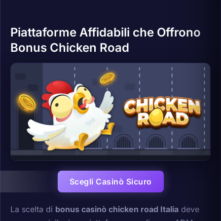
Piattaforme Affidabili che Offrono
Bonus Chicken Road
Scegli Casinò Sicuro
La scelta di
bonus casinò chicken road Italia
deve