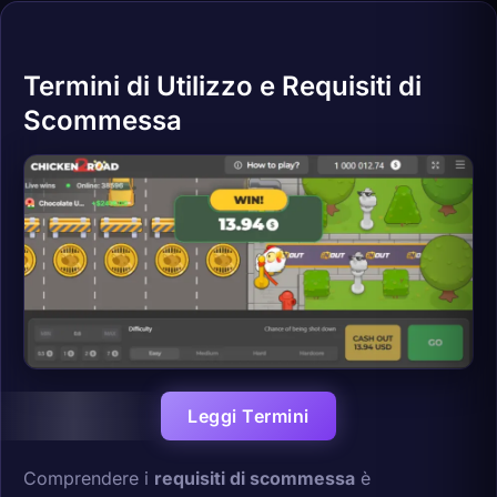
Termini di Utilizzo e Requisiti di
Scommessa
Leggi Termini
Comprendere i
requisiti di scommessa
è