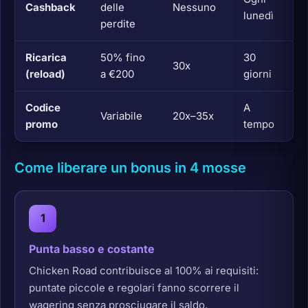
Cashback
delle
Nessuno
lunedì
perdite
Ricarica
50% fino
30
30x
(reload)
a €200
giorni
Codice
A
Variabile
20x–35x
promo
tempo
Come liberare un bonus in 4 mosse
1
Punta basso e costante
Chicken Road contribuisce al 100% ai requisiti:
puntate piccole e regolari fanno scorrere il
wagering senza prosciugare il saldo.